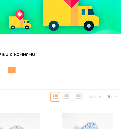
чки с камнями
6
Плитка
Подробно
Компактно
Кол-во:
30
30
60