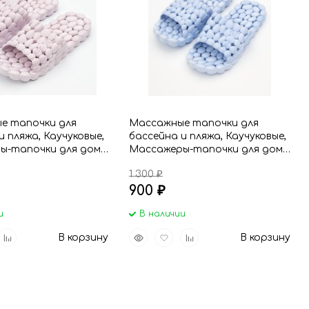
90
150
е тапочки для
Массажные тапочки для
и пляжа, Каучуковые,
бассейна и пляжа, Каучуковые,
ы-тапочки для дома
Массажеры-тапочки для дома
иреневый
и дачи, голубые
1 300
₽
900
₽
и
В наличии
вить
Добавить
Быстрый
Добавить
Добавить
В корзину
В корзину
р
к
просмотр
в
к
анное
сравнению
избранное
сравнению