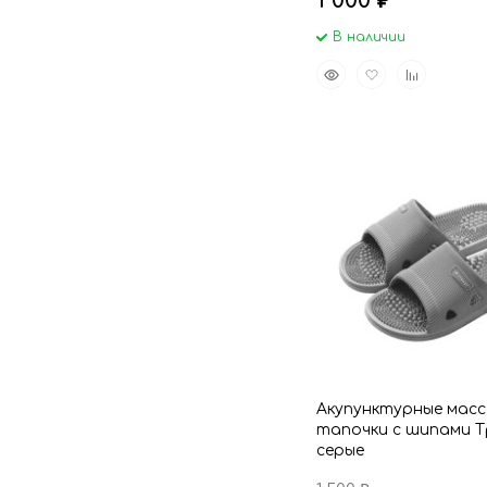
1 000
₽
В наличии
Быстрый
Добавить
Добавить
просмотр
в
к
избранное
сравнению
Акупунктурные мас
тапочки с шипами Т
серые