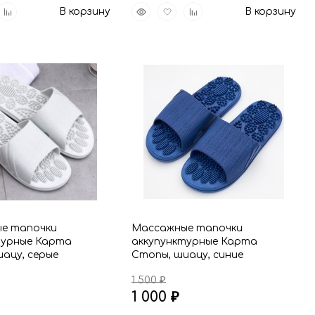
вить
Добавить
Быстрый
Добавить
Добавить
В корзину
В корзину
р
к
просмотр
в
к
анное
сравнению
избранное
сравнению
е тапочки
Массажные тапочки
турные Карта
аккупунктурные Карта
ацу, серые
Стопы, шиацу, синие
1 500
₽
1 000
₽