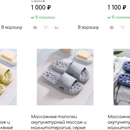
1 500
₽
1 000
1 100
₽
₽
В наличии
В наличи
Быстрый
Добавить
Добавить
Быстрый
Доба
В корзину
В корзину
просмотр
в
к
просмот
в
избранное
сравнению
избр
и
Массажные тапочки
Массажны
аж и
акупунктурный массаж и
акупункт
еленые
магнитотерапия, серые
магнитот