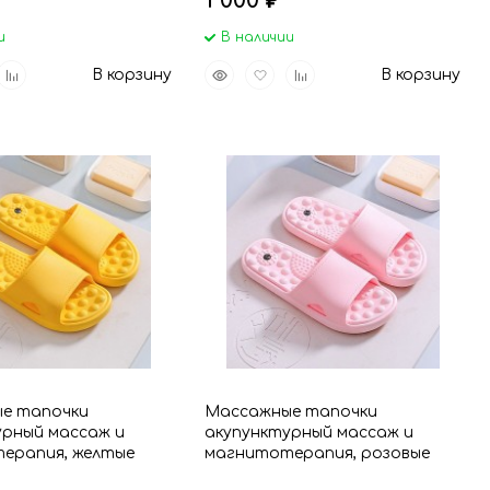
1 000
₽
и
В наличии
вить
Добавить
Быстрый
Добавить
Добавить
В корзину
В корзину
р
к
просмотр
в
к
анное
сравнению
избранное
сравнению
е тапочки
Массажные тапочки
урный массаж и
акупунктурный массаж и
ерапия, желтые
магнитотерапия, розовые