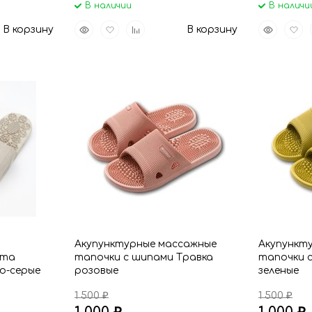
В наличии
В наличи
Быстрый
Добавить
Добавить
Быстрый
Доба
В корзину
В корзину
просмотр
в
к
просмот
в
избранное
сравнению
избр
и
Акупунктурные массажные
Акупункт
рта
тапочки с шипами Травка
тапочки 
о-серые
розовые
зеленые
1 500
1 500
₽
₽