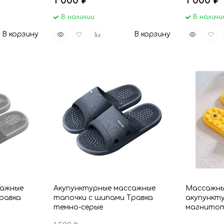
1 000
1 000
₽
₽
В наличии
В наличи
Быстрый
Добавить
Добавить
Быстрый
Доба
В корзину
В корзину
просмотр
в
к
просмот
в
избранное
сравнению
избр
сажные
Акупунктурные массажные
Массажны
равка
тапочки с шипами Травка
акупункт
темно-серые
магнитот