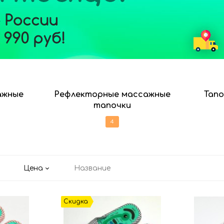
ажные
Рефлекторные массажные
Тапо
тапочки
4
Цена
Название
Скидка