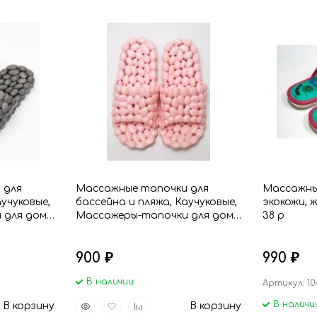
 для
Массажные тапочки для
Массажны
аучуковые,
бассейна и пляжа, Каучуковые,
экокожи, 
 для дома
Массажеры-тапочки для дома
38 р
и дачи, розовый
900
990
₽
₽
В наличии
Артикул: 10
Быстрый
Добавить
Добавить
В наличи
В корзину
В корзину
просмотр
в
к