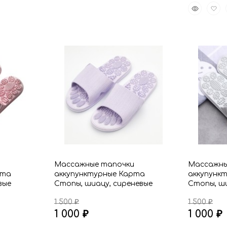
Быстрый
Доба
избранное
сравнению
просмот
в
избр
и
Массажные тапочки
Массажны
рта
аккупунктурные Карта
аккупунк
вые
Стопы, шиацу, сиреневые
Стопы, ши
1 500
1 500
₽
₽
1 000
1 000
₽
₽