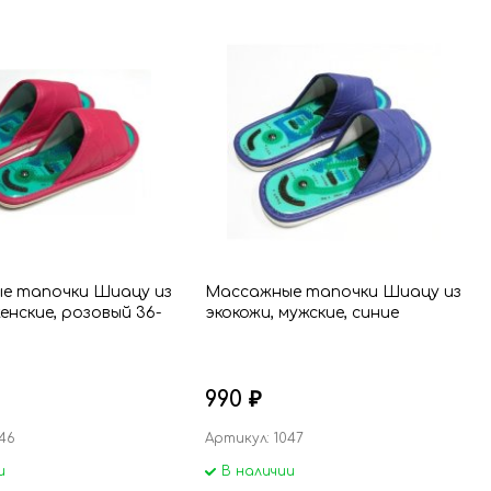
е тапочки Шиацу из
Массажные тапочки Шиацу из
женские, розовый 36-
экокожи, мужские, синие
990
₽
46
Артикул: 1047
и
В наличии