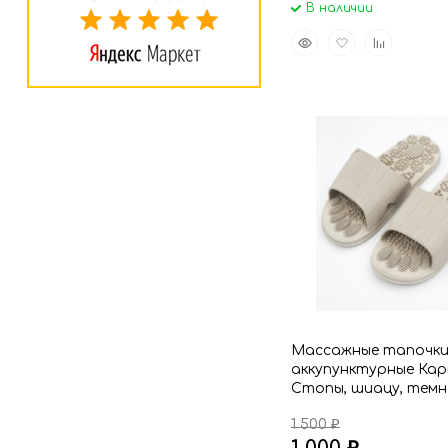
В наличии
Быстрый
Добавить
Добавить
просмотр
в
к
избранное
сравнению
Массажные тапочк
аккупунктурные Ка
Стопы, шиацу, темн
1 500
₽