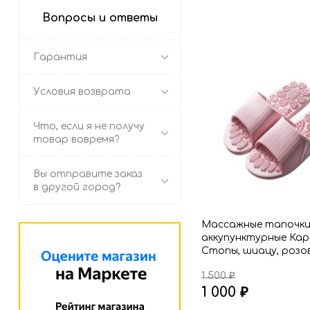
избранное
сравнению
Вопросы и ответы
Гарантия
Условия возврата
Что, если я не получу
товар вовремя?
Вы отправите заказ
в другой город?
Массажные тапочк
аккупунктурные Ка
Стопы, шиацу, розо
1 500
₽
1 000
₽