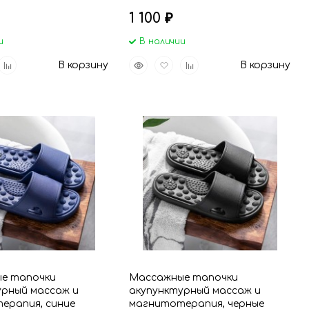
1 100
₽
и
В наличии
вить
Добавить
Быстрый
Добавить
Добавить
В корзину
В корзину
р
к
просмотр
в
к
анное
сравнению
избранное
сравнению
е тапочки
Массажные тапочки
урный массаж и
акупунктурный массаж и
ерапия, синие
магнитотерапия, черные