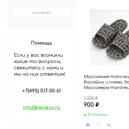
очистить
Помощь
Если у вас возникли
какие-то вопросы,
свяжитесь с нами и
мы на них ответим!
Массажные тапочки
бассейна и пляжа, К
Массажеры-тапочки
+7(495) 517-30-61
и дачи, темно серые
1 300
₽
900
₽
info@relaksy.ru
В наличии
Быстрый
Добавить
Добавить
просмотр
в
к