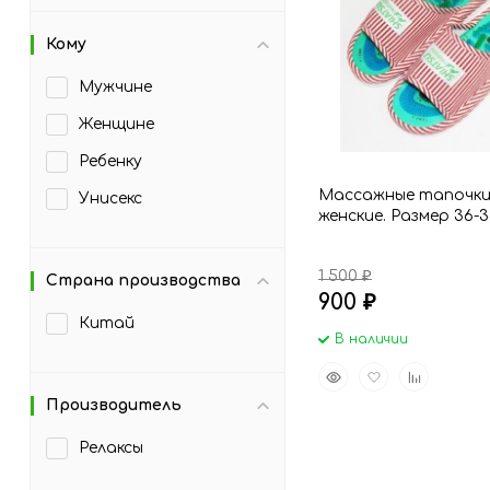
Кому
Мужчине
Женщине
Ребенку
Массажные тапочк
Унисекс
женские. Размер 36-3
1 500
₽
Страна производства
900
₽
Китай
В наличии
Быстрый
Добавить
Добавить
просмотр
в
к
Производитель
избранное
сравнению
Релаксы