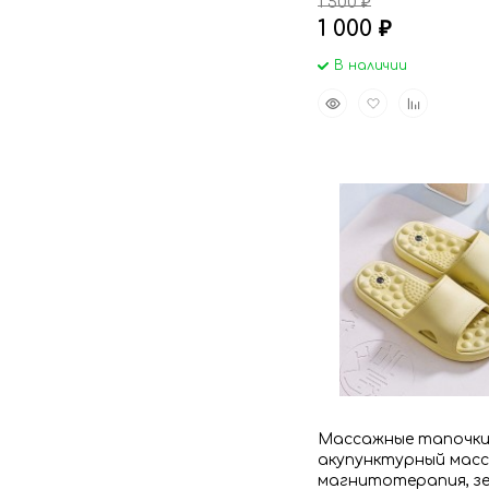
1 500
₽
1 000
₽
В наличии
Быстрый
Добавить
Добавить
просмотр
в
к
избранное
сравнению
Массажные тапочк
акупунктурный масс
магнитотерапия, з