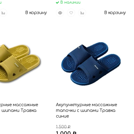
и
В наличии
вить
Добавить
Быстрый
Добавить
Добавить
В корзину
В корзину
р
к
просмотр
в
к
анное
сравнению
избранное
сравнению
урные массажные
Акупунктурные массажные
с шипами Травка
тапочки с шипами Травка
синие
1 500
₽