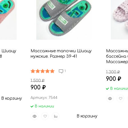
и Шиацу
Массажные тапочки Шиацу
Массажны
8
мужские. Размер 39-41
бассейна 
Массажер
и дачи, с
1
1 300
₽
900
₽
1 500
₽
900
₽
В наличи
Быстрый
Доба
Артикул: 7544
В корзину
просмот
в
В наличии
избр
Быстрый
Добавить
Добавить
В корзину
просмотр
в
к
избранное
сравнению