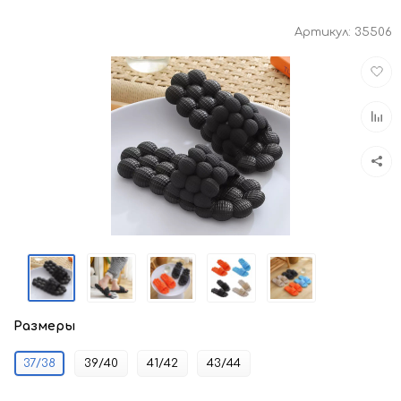
Артикул:
35506
Доба
в
избра
Доба
к
срав
Размеры
37/38
39/40
41/42
43/44