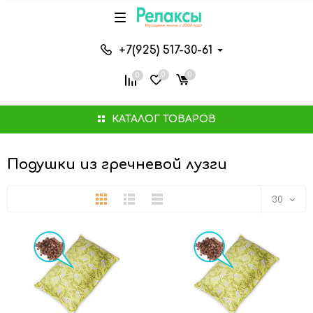
+7(925) 517-30-61
0
0
0
КАТАЛОГ ТОВАРОВ
Подушки из гречневой лузги
Плитка
Подробно
Компактно
30
30
60
90