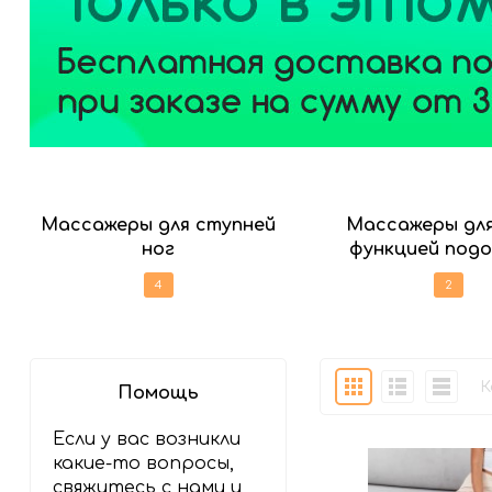
Массажеры для ступней
Массажеры для
ног
функцией подо
4
2
Плитка
Подробно
Компак
К
Помощь
Если у вас возникли
какие-то вопросы,
свяжитесь с нами и