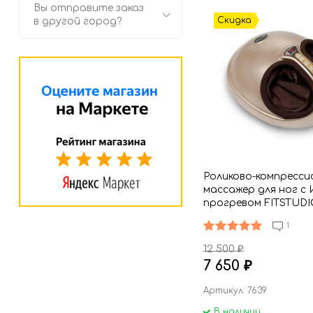
Вы отправите заказ
Скидка
в другой город?
Роликово-компресси
массажер для ног с 
прогревом FITSTUDI
Therapy, цвет кофей
1
12 500
₽
7 650
₽
Артикул: 7639
В наличии