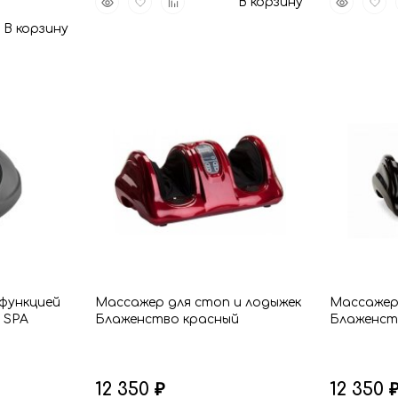
В корзину
просмотр
в
к
просмот
в
В корзину
избранное
сравнению
избр
 функцией
Массажер для стоп и лодыжек
Массажер
 SPA
Блаженство красный
Блаженст
12 350
12 350
₽