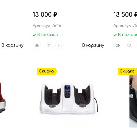
подогрев
13 000
13 500
₽
Артикул: 7646
Артикул: 7
В наличии
В наличи
Быстрый
Добавить
Добавить
Быстрый
Доба
В корзину
В корзину
просмотр
в
к
просмот
в
избранное
сравнению
избр
Скидка
Скидка