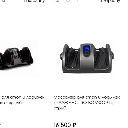
В корзину
В корзину
р
к
просмотр
в
к
анное
сравнению
избранное
сравнению
 для стоп и лодыжек
Массажер для стоп и лодыжек
во черный
«БЛАЖЕНСТВО КОМФОРТ»,
серый
16 500
₽
₽