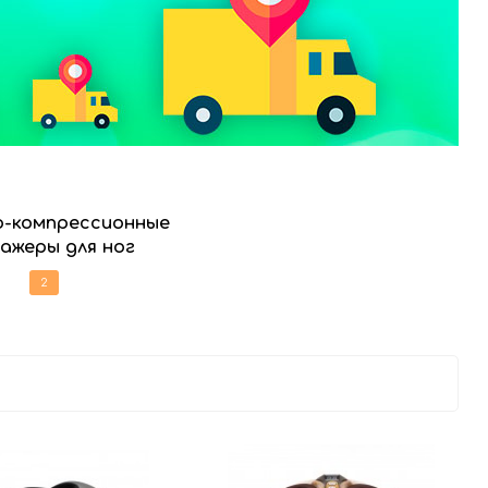
о-компрессионные
ажеры для ног
2