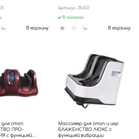
31
Артикул: 35433
и
В наличии
вить
Добавить
Быстрый
Добавить
Добавить
В корзину
В корзину
р
к
просмотр
в
к
анное
сравнению
избранное
сравнению
 для стоп
Массажер для стоп и икр
ТВО ПРО-
БЛАЖЕНСТВО ЛЮКС с
Я с функцией
функцией вибрации