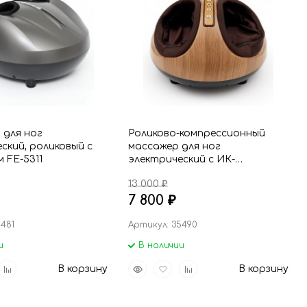
 для ног
Роликово-компрессионный
ский, роликовый с
массажер для ног
 FE-5311
электрический с ИК-
прогревом , цвет сандаловое
13 000
₽
дерево
7 800
₽
481
Артикул: 35490
и
В наличии
вить
Добавить
Быстрый
Добавить
Добавить
В корзину
В корзину
р
к
просмотр
в
к
анное
сравнению
избранное
сравнению