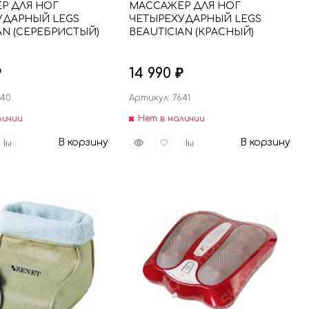
Р ДЛЯ НОГ
МАССАЖЕР ДЛЯ НОГ
УДАРНЫЙ LEGS
ЧЕТЫРЕХУДАРНЫЙ LEGS
AN (СЕРЕБРИСТЫЙ)
BEAUTICIAN (КРАСНЫЙ)
14 990
₽
₽
640
Артикул: 7641
личии
Нет в наличии
вить
Добавить
Быстрый
Добавить
Добавить
В корзину
В корзину
р
к
просмотр
в
к
анное
сравнению
избранное
сравнению