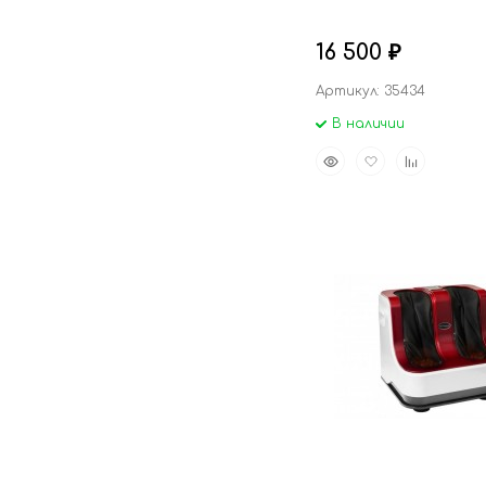
16 500
₽
Артикул: 35434
В наличии
Быстрый
Добавить
Добавить
просмотр
в
к
избранное
сравнению