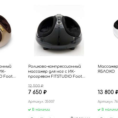
онный
Роликово-компрессионный
Массажер
ИК-
массажер для ног с ИК-
ЯБЛОКО
O Foot
прогревом FITSTUDIO Foot
ный
Therapy, цвет черный
12 500
₽
7 650
13 800
₽
Артикул: 35007
Артикул: 7
В наличии
В наличи
Быстрый
Добавить
Добавить
Быстрый
Доба