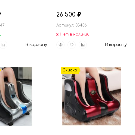
а
26 500
₽
₽
647
Артикул: 35436
и
Нет в наличии
вить
Добавить
Быстрый
Добавить
Добавить
В корзину
В корзину
р
к
просмотр
в
к
анное
сравнению
избранное
сравнению
Скидка