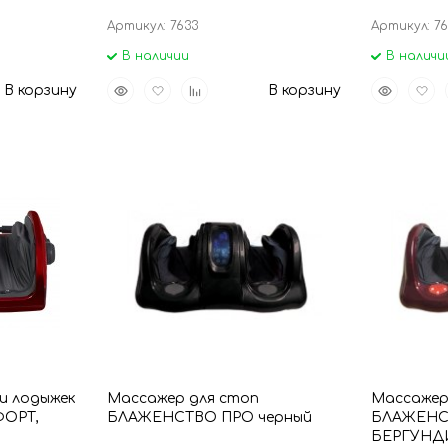
Артикул: 7633
Артикул: 76
В наличии
В наличи
Быстрый
Добавить
Добавить
Быстрый
Доба
В корзину
В корзину
просмотр
в
к
просмот
в
избранное
сравнению
избр
и лодыжек
Массажер для стоп
Массажер
ОРТ,
БЛАЖЕНСТВО ПРО черный
БЛАЖЕНС
БЕРГУНДИ