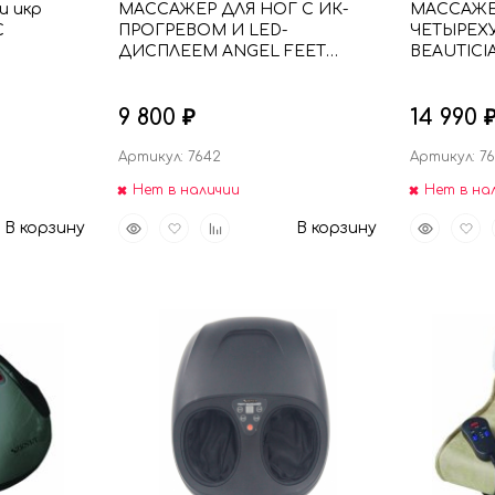
и икр
МАССАЖЕР ДЛЯ НОГ С ИК-
МАССАЖЕ
С
ПРОГРЕВОМ И LED-
ЧЕТЫРЕХ
ДИСПЛЕЕМ ANGEL FEET
BEAUTICI
FITSTUDIO
9 800
14 990
₽
Артикул: 7642
Артикул: 7
Нет в наличии
Нет в на
Быстрый
Добавить
Добавить
Быстрый
Доба
В корзину
В корзину
просмотр
в
к
просмот
в
избранное
сравнению
избр