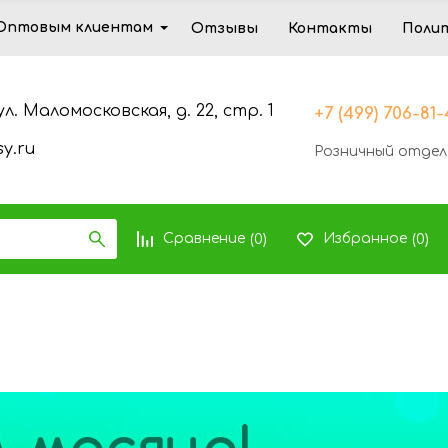
Оптовым клиентам
Отзывы
Контакты
Поли
ул. Маломосковская, д. 22, стр. 1
+7 (499) 706-81
y.ru
Розничный отдел
Сравнение
Избранное
(
0
)
(
0
)