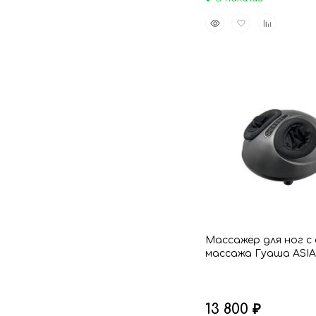
Быстрый
Добавить
Добавить
просмотр
в
к
избранное
сравнению
Массажёр для ног с
массажа Гуаша ASIA
13 800
₽