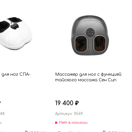
 для ног СПА-
Массажер для ног с функцией
тайского массажа Сен Сип
19 400
₽
₽
648
Артикул: 0569
и
Нет в наличии
вить
Добавить
Быстрый
Добавить
Добавить