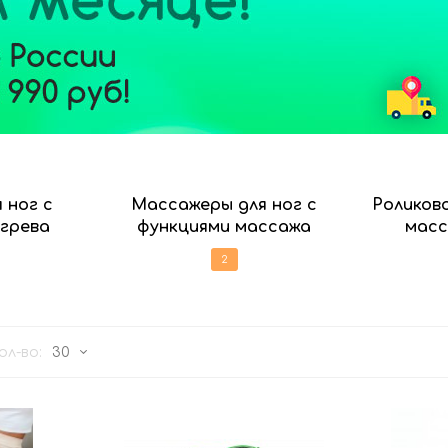
 ног с
Массажеры для ног с
Роликов
грева
функциями массажа
масс
2
тно
ол-во:
30
30