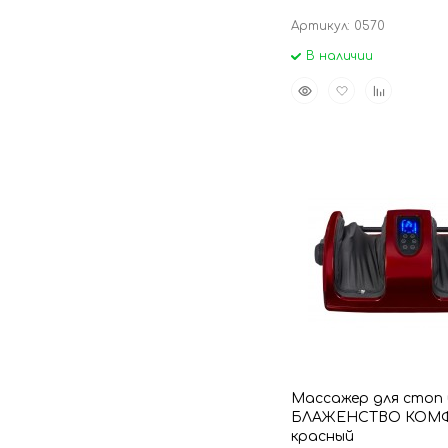
Артикул: 0570
В наличии
Быстрый
Добавить
Добавить
просмотр
в
к
избранное
сравнению
Массажер для стоп 
БЛАЖЕНСТВО КОМФ
красный