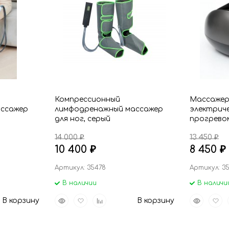
60
90
150
Компрессионный
Массажер
ссажер
лимфодренажный массажер
электриче
для ног, серый
прогревом
14 000
13 450
₽
₽
10 400
8 450
₽
₽
Артикул: 35478
Артикул: 35
В наличии
В наличи
Быстрый
Добавить
Добавить
Быстрый
Доба
В корзину
В корзину
просмотр
в
к
просмот
в
избранное
сравнению
избр