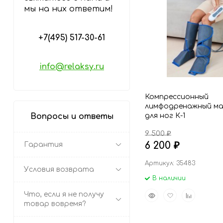
мы на них ответим!
+7(495) 517-30-61
info@relaksy.ru
Компрессионный
лимфодренажный ма
Вопросы и ответы
для ног К-1
9 500
₽
6 200
Гарантия
₽
Артикул: 35483
Условия возврата
В наличии
Быстрый
Добавить
Добавить
Что, если я не получу
просмотр
в
к
товар вовремя?
избранное
сравнению