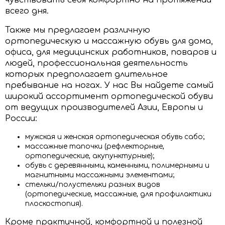
чувствовать себя комфортно на протяжении
всего дня.
Также мы предлагаем различную
ортопедическую и массажную обувь для дома,
офиса, для медицинских работников, поваров и
людей, профессиональная деятельность
которых предполагает длительное
пребывание на ногах. У нас Вы найдете самый
широкий ассортимент ортопедической обуви
от ведущих производителей Азии, Европы и
России:
мужская и женская ортопедическая обувь сабо;
массажные тапочки (рефлекторные,
ортопедические, акупунктурные);
обувь с деревянными, каменными, полимерными и
магнитными массажными элементами;
стельки/полустельки разных видов
(ортопедические, массажные, для профилактики
плоскостопия).
Кроме практичной, комфортной и полезной