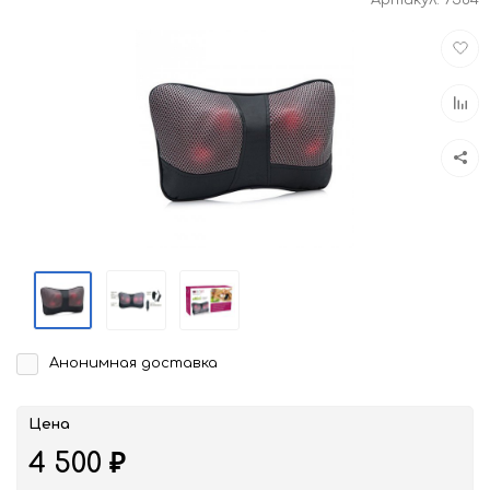
Доба
в
избра
Доба
к
срав
Анонимная доставка
Цена
4 500
₽