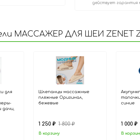
действует гарантия 
ели МАССАЖЕР ДЛЯ ШЕИ ZENET ZE
и для
Шлепанцы массажные
Акупунк
пляжные Оригинал,
тапочки
жеры-
бежевые
синие
 дачи,
1 250
1 800
1 000
₽
₽
₽
В корзину
В корзин