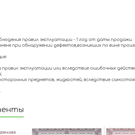
блюдения правил эксплуатации - 1 год от даты продажи.
амене при обнаружении дефектов,возникших по вине про
ие:
 и правил эксплуатации или вследствие ошибочных действ
;
посторонних предметов, жидкостей, вследствие самосто
.
тенты