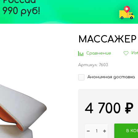
МАССАЖЕР 
Из
Сравнение
Артикул:
7603
Анонимная доставка
4 700
₽
В КО