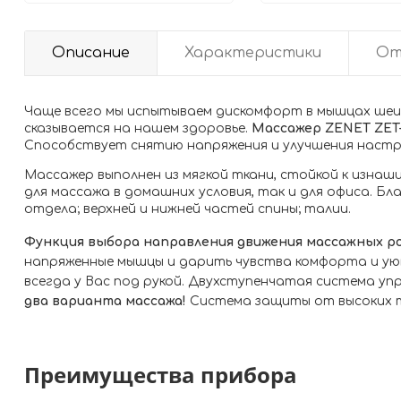
Описание
Характеристики
От
Чаще всего мы испытываем дискомфорт в мышцах шеи и
сказывается на нашем здоровье.
Массажер ZENET ZET
Способствует снятию напряжения и улучшения настр
Массажер выполнен из мягкой ткани, стойкой к изнаш
для массажа в домашних условия, так и для офиса. 
отдела; верхней и нижней частей спины; талии.
Функция выбора направления движения массажных р
напряженные мышцы и дарить чувства комфорта и уют
всегда у Вас под рукой. Двухступенчатая система уп
два варианта массажа!
Система защиты от высоких т
Преимущества прибора