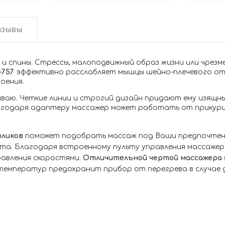
зывы
 спины. Стрессы, малоподвижный образ жизни или чрезме
-757
эффективно расслабляет мышцы шейно-плечевого отде
оения.
иваю. Четкие линии и строгий дизайн придают ему изящны
Благодаря адаптеру массажер может работать от прикури
оликов
поможет подобрать массаж под Ваши предпочтени
а. Благодаря встроенному пульту управления массажер п
равления скоростями.
Отличительной чертой массажера 
емператур предохранит прибор от перегрева в случае 