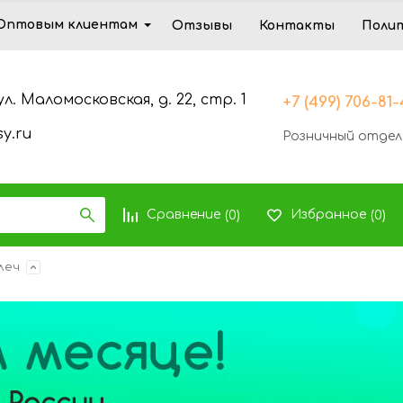
Оптовым клиентам
Отзывы
Контакты
Поли
ул. Маломосковская, д. 22, стр. 1
+7 (499) 706-81
y.ru
Розничный отдел
Сравнение
Избранное
(
0
)
(
0
)
леч