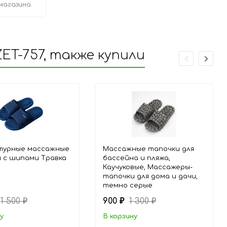
магазина.
T-757, также купили
турные массажные
Массажные тапочки для
 с шипами Травка
бассейна и пляжа,
Каучуковые, Массажеры-
тапочки для дома и дачи,
темно серые
1 500
900
1 300
₽
₽
₽
у
В корзину