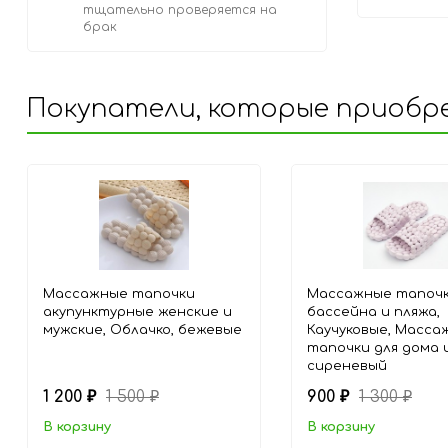
тщательно проверяется на
брак
Покупатели, которые приобр
Массажные тапочки
Массажные тапочк
акупунктурные женские и
бассейна и пляжа,
мужские, Облачко, бежевые
Каучуковые, Масса
тапочки для дома и
сиреневый
1 200
1 500
900
1 300
₽
₽
₽
₽
В корзину
В корзину