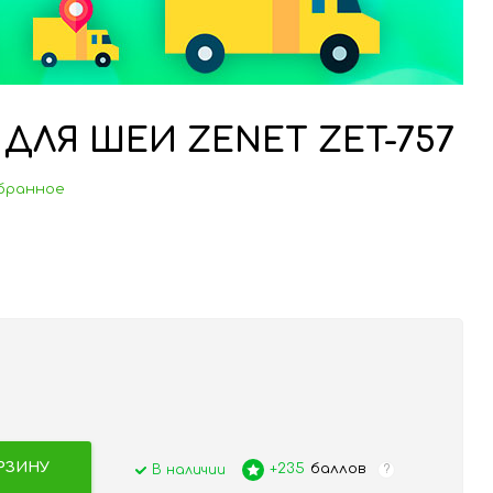
ДЛЯ ШЕИ ZENET ZET-757
бранное
РЗИНУ
+235
баллов
В наличии
?