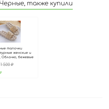
Черные, также купили
ные тапочки
турные женские и
, Облачко, бежевые
1 500
₽
у