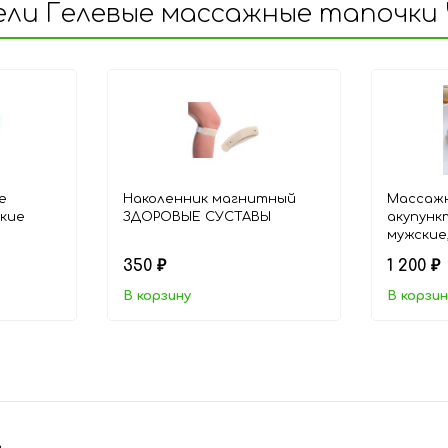
ли Гелевые массажные тапочки 
е
Наколенник магнитный
Массаж
гкие
ЗДОРОВЫЕ СУСТАВЫ
акупунк
мужские
350
1 200
₽
₽
В корзину
В корзин