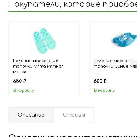
Покупатели, которые приобре
Гелевые массажные
Гелевые массажны
тапочки Mята мятная
тапочки Синие мя
мягкая
650
600
₽
₽
В корзину
В корзину
Описание
Отзывы