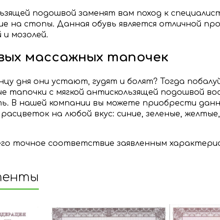
ьзящей подошвой заменят вам поход к специалист
е на стопы. Данная обувь является отличной про
 и мозолей.
вых массажных тапочек
онцу дня они устают, гудят и болят? Тогда поба
жные тапочки с мягкой антискользящей подошвой 
ь. В нашей компании вы можете приобрести данн
 расцветок на любой вкус: синие, зеленые, желты
его точное соответствие заявленным характери
тенты