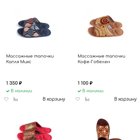
избранное
сравнению
избранное
сравнению
Массажные тапочки
Массажные тапочки
Капля Микс
Кофе-Гобелен
1 350
1 100
₽
₽
В наличии
В наличии
Добавить
Добавить
Добавить
Добавить
В корзину
В корзину
в
к
в
к
избранное
сравнению
избранное
сравнению