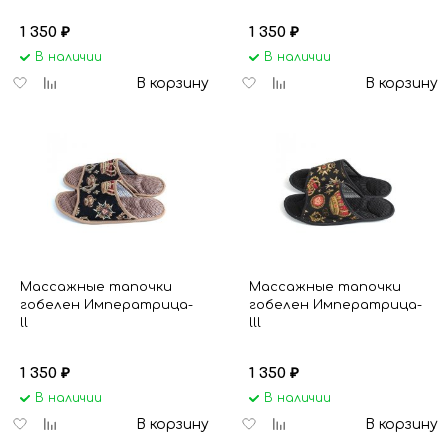
1 350
1 350
₽
₽
В наличии
В наличии
Добавить
Добавить
Добавить
Добавить
В корзину
В корзину
в
к
в
к
избранное
сравнению
избранное
сравнению
Массажные тапочки
Массажные тапочки
гобелен Императрица-
гобелен Императрица-
ll
lll
1 350
1 350
₽
₽
В наличии
В наличии
Добавить
Добавить
Добавить
Добавить
В корзину
В корзину
в
к
в
к