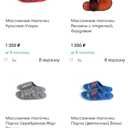
Массажные тапочки
Массажные тапочки
Красные-Узоры
Релаксы с отделкой,
бордовые
1 350
1 350
₽
₽
В наличии
В наличии
Добавить
Добавить
Добавить
Добавить
В корзину
В корзину
в
к
в
к
избранное
сравнению
избранное
сравнению
Массажные тапочки
Массажные тапочки
Парча Серебреная-Жар-
Парча Цветочный Вальс