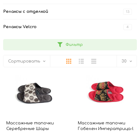
Релаксы с отделкой
13
Релаксы Velcro
4
Фильтр
Плитка
Подробно
Компактно
Сортировать
30
30
60
90
150
Массажные тапочки
Массажные тапочки
Серебреные Шары
Гобелен Императрица-l