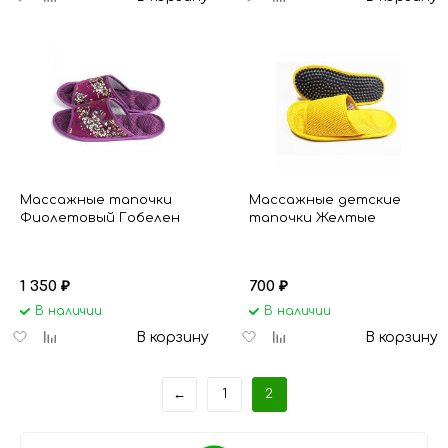
в
к
в
к
избранное
сравнению
избранное
сравнению
Массажные тапочки
Массажные детские
Фиолетовый Гобелен
тапочки Желтые
1 350
700
₽
₽
В наличии
В наличии
Добавить
Добавить
Добавить
Добавить
В корзину
В корзину
в
к
в
к
избранное
сравнению
избранное
сравнению
←
1
2