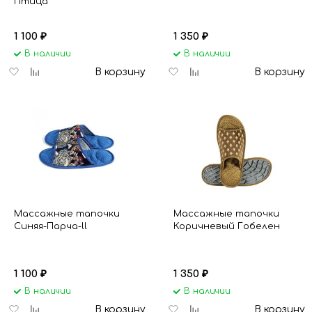
Птица
1 100
1 350
₽
₽
В наличии
В наличии
Добавить
Добавить
Добавить
Добавить
В корзину
В корзину
в
к
в
к
избранное
сравнению
избранное
сравнению
Массажные тапочки
Массажные тапочки
Синяя-Парча-ll
Коричневый Гобелен
1 100
1 350
₽
₽
В наличии
В наличии
Добавить
Добавить
Добавить
Добавить
В корзину
В корзину