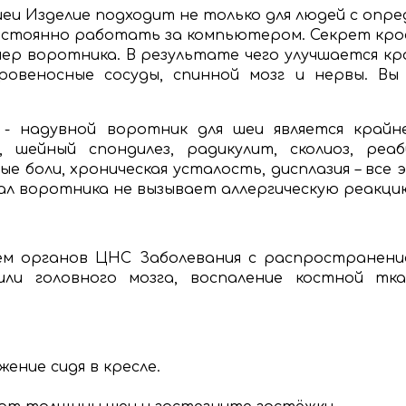
еи Изделие подходит не только для людей с опред
постоянно работать за компьютером. Секрет кро
мер воротника. В результате чего улучшается к
ровеносные сосуды, спинной мозг и нервы. Вы
 - надувной воротник для шеи является крайн
в, шейный спондилез, радикулит, сколиоз, ре
е боли, хроническая усталость, дисплазия – все
л воротника не вызывает аллергическую реакцию
ем органов ЦНС Заболевания с распространени
или головного мозга, воспаление костной тк
ение сидя в кресле.