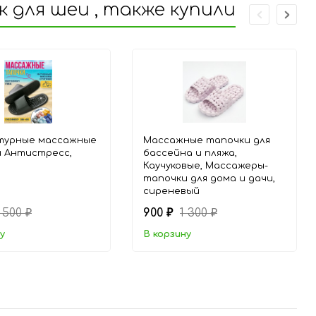
для шеи , также купили
турные массажные
Массажные тапочки для
 Антистресс,
бассейна и пляжа,
Каучуковые, Массажеры-
тапочки для дома и дачи,
сиреневый
1 500
900
1 300
₽
₽
₽
у
В корзину