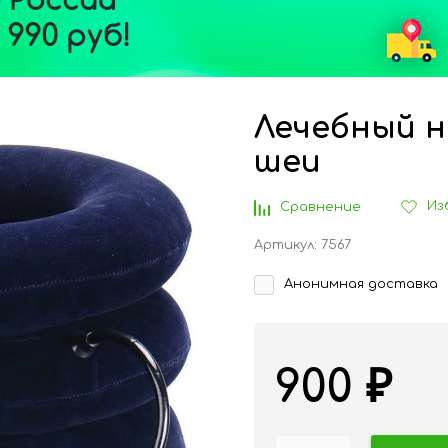
Лечебный н
шеи
Из
Сравнение
Артикул:
7567
Анонимная доставка
900
₽