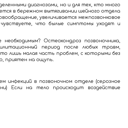
еленными диагнозами, но и для тех, кто много
ется в бережном вытягивании шейного отдела
ровообращение, увеличивается межпозвонковое
 чувствуете, что былые симптомы уходят и
е необходимым? Остеохондроз позвоночника,
абилитационный период после любых травм,
 это лишь малая часть проблем, с которыми без
, приятен на ощупь.
ем инфекций в позвоночном отделе (серозное
ани) Если на тело происходит воздействие