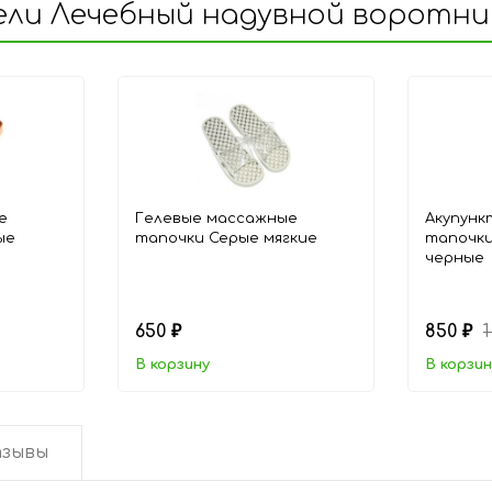
ли Лечебный надувной воротник 
е
Гелевые массажные
Акупунк
ые
тапочки Серые мягкие
тапочки
черные
650
850
₽
₽
В корзину
В корзин
зывы