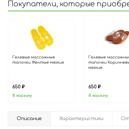
Покупатели, которые приобре
Гелевые массажные
Гелевые массажны
тапочки Желтые мягкие
тапочки Коричнев
мягкие
650
650
₽
₽
В корзину
В корзину
Описание
Характеристики
От