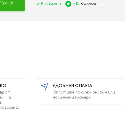
РЗИНУ
+45
баллов
В наличии
?
ТВО
УДОБНАЯ ОПЛАТА
зврат
Оплатите покупку онлайн или
ей. На
наличными курьеру
в
магазина.