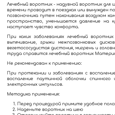
Лечебный воротник - надувной воротник для ш
времени проводит в поездках или вынужден 
позвоночника путем накачивания воздухом ка
пространство, уменьшается давление на к
наступает чувство комфорта.
При каких заболеваниях лечебный воротник
выпячивание, грыжи межпозвонковых диско
вегетососудистая дистония, мигрень и головны
труда справится лечебный воротник Материа
Не рекомендован к применению:
При протекании и заболеваниях с воспалени
воспаление паутинной оболочки спинного 
электронных импульсов.
Методика применения:
Перед процедурой примите удобное полож
Наденьте воротник на шею