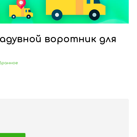
адувной воротник для
бранное