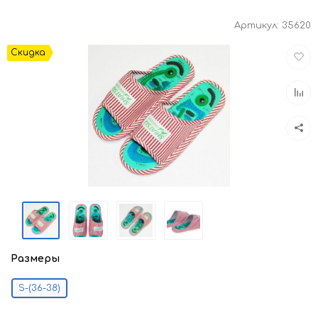
Артикул:
35620
Доба
Скидка
в
избра
Доба
к
срав
Размеры
S-(36-38)