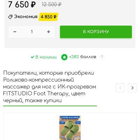
7 650
₽
12 500
₽
Экономия
4 850
₽
В КОРЗИНУ
+383
баллов
В наличии
?
Покупатели, которые приобрели
Роликово-компрессионный
массажер для ног с ИК-прогревом
FITSTUDIO Foot Therapy, цвет
черный, также купили