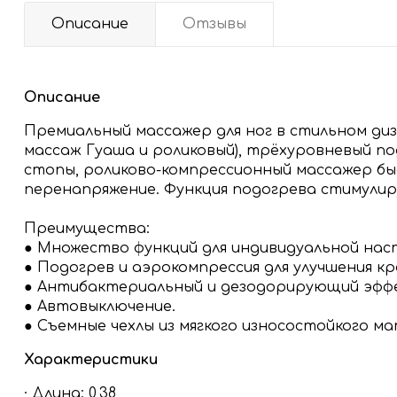
Описание
Отзывы
Описание
Премиальный массажер для ног в стильном ди
массаж Гуаша и роликовый), трёхуровневый по
стопы, роликово-компрессионный массажер бы
перенапряжение. Функция подогрева стимулир
Преимущества:
● Множество функций для индивидуальной нас
● Подогрев и аэрокомпрессия для улучшения к
● Антибактериальный и дезодорирующий эффе
● Автовыключение.
● Съемные чехлы из мягкого износостойкого м
Характеристики
· Длина: 0,38