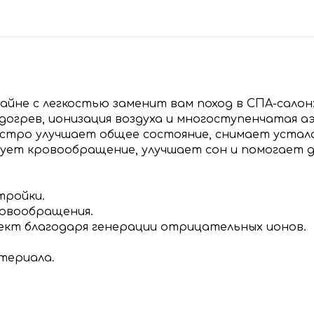
зайне с легкостью заменит вам поход в СПА-сало
догрев, ионизация воздуха и многоступенчатая а
стро улучшает общее состояние, снимает устало
ует кровообращение, улучшает сон и помогает д
тройки.
ровообращения.
кт благодаря генерации отрицательных ионов.
атериала.