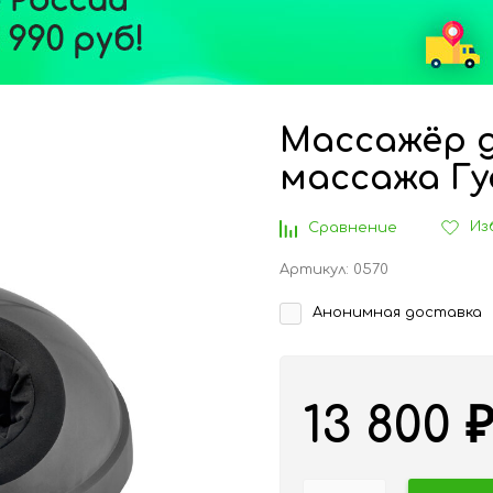
Массажёр д
массажа Гу
Из
Сравнение
Артикул:
0570
Анонимная доставка
13 800