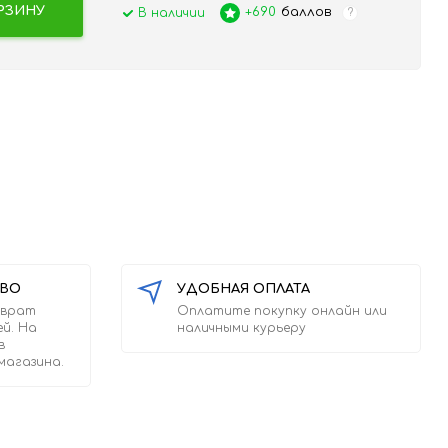
РЗИНУ
+690
баллов
В наличии
?
ТВО
УДОБНАЯ ОПЛАТА
зврат
Оплатите покупку онлайн или
ей. На
наличными курьеру
в
магазина.