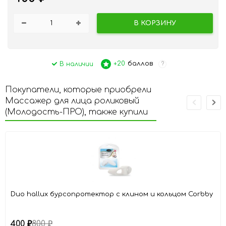
В КОРЗИНУ
+20
баллов
В наличии
?
Покупатели, которые приобрели
Массажер для лица роликовый
(Молодость-ПРО), также купили
Duo hallux бурсопротектор с клином и кольцом Corbby
400
800
₽
₽