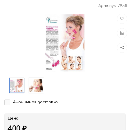
Артикул:
7958
Доба
в
избра
Доба
к
срав
Анонимная доставка
Цена
400
₽