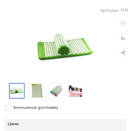
Артикул:
7719
Доба
в
избра
Доба
к
срав
Анонимная доставка
Цена