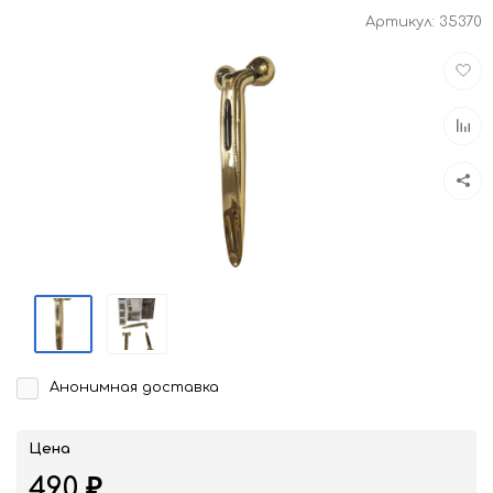
Артикул:
35370
Доба
в
избра
Доба
к
срав
Анонимная доставка
Цена
490
₽