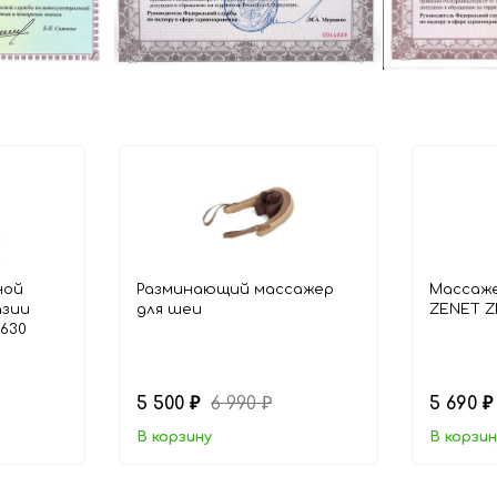
ной
Разминающий массажер
Массаже
азии
для шеи
ZENET Z
-630
5 500
6 990
5 690
₽
₽
₽
В корзину
В корзин