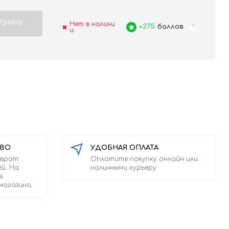
РЗИНУ
Нет в наличи
+275
баллов
?
и
ТВО
УДОБНАЯ ОПЛАТА
зврат
Оплатите покупку онлайн или
ей. На
наличными курьеру
в
магазина.