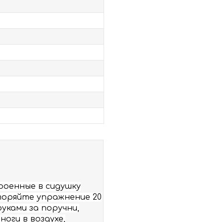
роенные в сидушку
вторяйте упражнение 20
уками за поручни,
оги в воздухе,