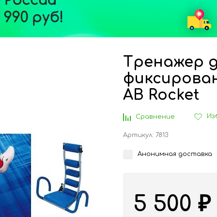
Тренажер д
фиксирова
AB Rocket
Из
Сравнение
Артикул:
7813
Анонимная доставка
5 500
₽