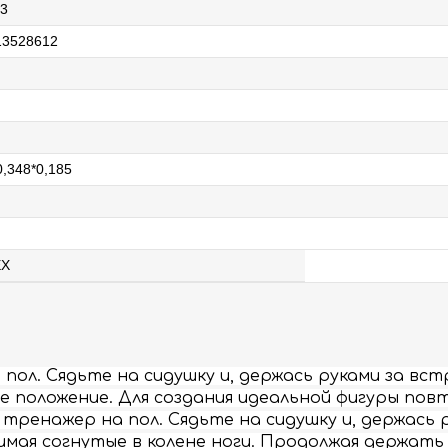
03
13528612
0,348*0,185
EX
пол. Сядьте на сидушку и, держась руками за вст
ое положение. Для создания идеальной фигуры по
тренажер на пол. Сядьте на сидушку и, держась р
мая согнутые в колене ноги. Продолжая держать н