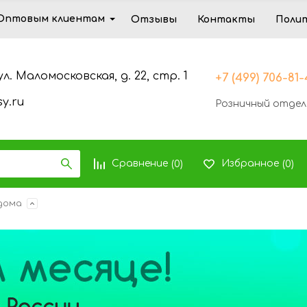
Оптовым клиентам
Отзывы
Контакты
Поли
ул. Маломосковская, д. 22, стр. 1
+7 (499) 706-81
y.ru
Розничный отдел
Сравнение
Избранное
(
0
)
(
0
)
дома