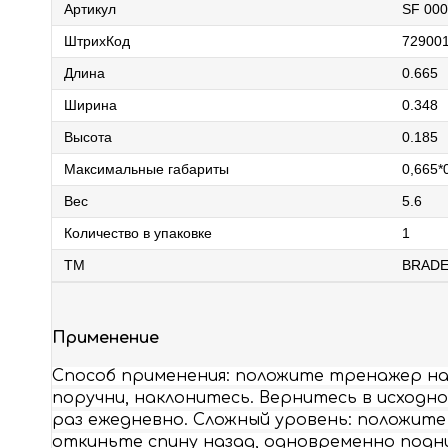
Артикул
SF 00
ШтрихКод
72900
Длина
0.665
Ширина
0.348
Высота
0.185
Максимальные габариты
0,665*
Вес
5.6
Количество в упаковке
1
ТМ
BRAD
Применение
Способ применения: положите тренажер на 
поручни, наклонитесь. Вернитесь в исходн
раз ежедневно. Сложный уровень: положите 
откиньте спину назад, одновременно подни