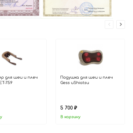
р для шеи и плеч
Подушка для шеи и плеч
ET-759
Gess uShiatsu
5 700
₽
у
В корзину