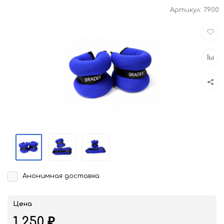
Артикул:
7900
Доба
в
избра
Доба
к
срав
Анонимная доставка
Цена
1 250
₽