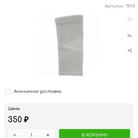
Артикул:
7858
Доба
в
избра
Доба
к
срав
Анонимная доставка
Цена
350
₽
В КОРЗИНУ