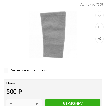
Артикул:
7859
Доба
в
избра
Доба
к
срав
Анонимная доставка
Цена
500
₽
В КОРЗИНУ