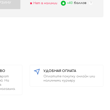
РЗИНУ
+40
баллов
Нет в наличии
?
ТВО
УДОБНАЯ ОПЛАТА
зврат
Оплатите покупку онлайн или
ей. На
наличными курьеру
в
магазина.