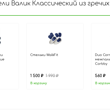
 Валик Классический из гречихи,
ки
Стельки WalkFit
Duo Corr
ние
межпаль
Сorbby
1 500
1 990
560
₽
₽
₽
В корзину
В корзин