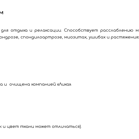
см
для отдыха и релаксации. Способствует расслаблению м
ондрозе, спондилоартрозе, миозитах, ушибах и растяжения
а и очищена компанией «Лика».
ок и цвет ткани может отличаться).