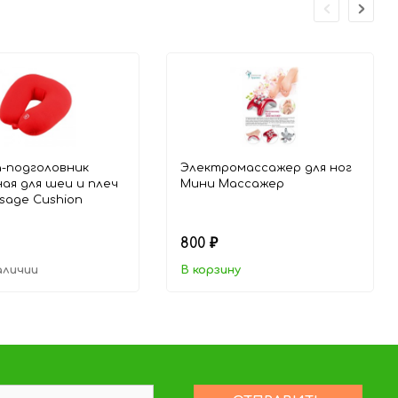
-подголовник
Электромассажер для ног
ая для шеи и плеч
Мини Массажер
ssage Cushion
800
₽
аличии
В корзину