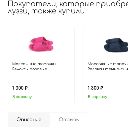
Покупатели, которые приобрели
лузги, также купили
Массажные тапочки
Массажные тапоч
Релаксы розовые
Релаксы темно-си
1 300
1 300
₽
₽
В корзину
В корзину
Описание
Отзывы