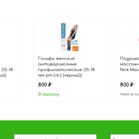
Гольфы женские
Подушка
антиварикозные
массажн
(15-18
профилактические (15-18
Nick Ma
ый)
мм рт.ст.) (черный)
800
800
₽
₽
В корзину
Нет в н