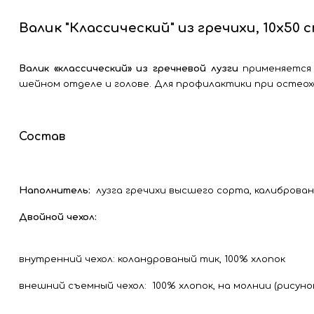
Валик "Классический" из гречихи, 10х50 
Валик «классический» из гречневой лузги
применяется 
шейном отделе и голове. Для профилактики при остеох
Состав
Наполнитель:
лузга гречихи высшего сорта, калиброван
Двойной чехол:
внутренний чехол: коландрованый тик, 100% хлопок
внешний съемный чехол: 100% хлопок, на молнии (рисун