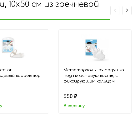
 10х50 см из гречневой
ector
Метатарзальная подушка
цевый корректор
под плюсневую кость, с
фиксирующим кольцом.
550
₽
у
В корзину