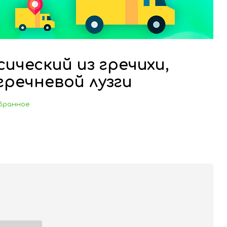
ический из гречихи,
 гречневой лузги
бранное