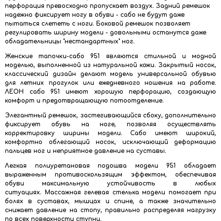
перфорация превосходно пропускает воздух. Задний ремешок
надежно фиксирует ногу в обуви - сабо не будут даже
пытаться слететь с ноги. Боковой ремешок позволяет
регулировать ширину модели - довольными останутся даже
обладательницы "нестандартных" ног.
Женские тапочки-сабо 951 являются стильной и модной
моделью, выполненной из натуральной кожи. Закрытый носок,
классический дизайн делают модель универсальной обувью
для летних прогулок или ежедневного ношения на работе.
ЛЕОН сабо 951 имеют хорошую перфорацию, создающую
комфорт и предотвращающую потоотделение.
Элегантный ремешок, застегивающийся сбоку, дополнительно
фиксирует обувь на ноге, позволяя осуществлять
корректировку ширины модели. Сабо имеют широкий,
комфортно облегающий носок, исключающий деформацию
пальцев ног и неприятное давление на суставы.
Легкая полиуретановая подошва модели 951 обладает
выраженным противоскользящим эффектом, обеспечивая
обуви максимальную устойчивость в любых
ситуациях. Массажная гелевая стелька модели помогает при
болях в суставах, мышцах и спине, а также значительно
снижает давление на стопу, правильно распределяя нагрузку
по всех поверхности ступни.