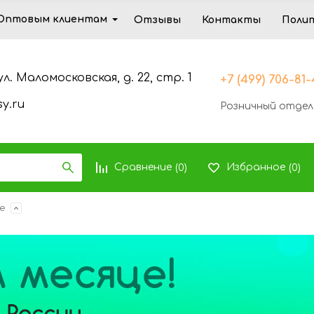
Оптовым клиентам
Отзывы
Контакты
Поли
ул. Маломосковская, д. 22, стр. 1
+7 (499) 706-81
y.ru
Розничный отдел
Сравнение
Избранное
(
0
)
(
0
)
е