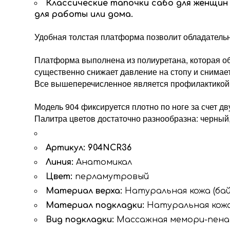
Классические тапочки сабо для женщин и
для работы или дома.
Удобная толстая платформа позволит обладательн
Платформа выполнена из полиуретана, которая об
существенно снижает давление на стопу и снимает
Все вышеперечисленное является профилактикой п
Модель 904 фиксируется плотно по ноге за счет дв
Палитра цветов достаточно разнообразна: черный
Артикул:
904NCR36
Линия:
Анатомикал
Цвет:
перламутровый
Материал верха:
Натуральная кожа (ба
Материал подкладки:
Натуральная кож
Вид подкладки:
Массажная мемори-пена