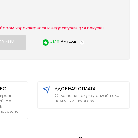
абором характеристик недоступен для покупки
РЗИНУ
+150
баллов
?
ТВО
УДОБНАЯ ОПЛАТА
зврат
Оплатите покупку онлайн или
ей. На
наличными курьеру
в
магазина.