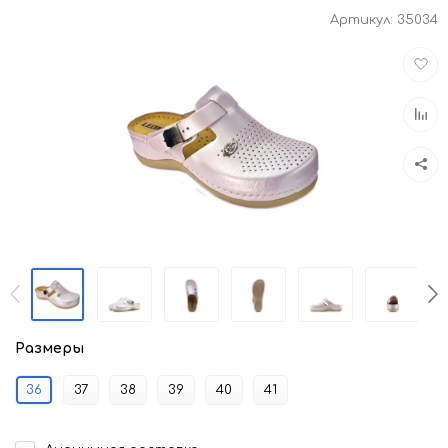
Артикул:
35034
Доба
в
избра
Доба
к
срав
Размеры
36
37
38
39
40
41