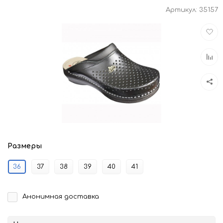
Артикул:
35157
Доба
в
избра
Доба
к
срав
Размеры
36
37
38
39
40
41
Анонимная доставка