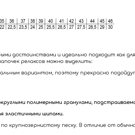
ми достоинствами и идеально подходит как для п
почек релаксов можно выделить:
альным вариантом, поэтому прекрасно подойдут 
 округлыми полимерными гранулами, подстраивае
ная эластичными шипами.
по крупнозернистому песку. В отличие от обычн