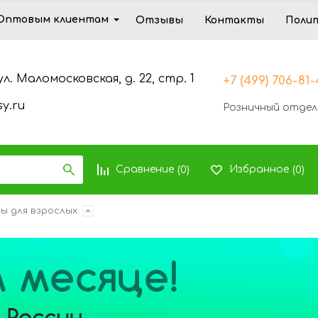
Оптовым клиентам
Отзывы
Контакты
Поли
ул. Маломосковская, д. 22, стр. 1
+7 (499) 706-81
y.ru
Розничный отдел
Сравнение
Избранное
(
0
)
(
0
)
сы для взрослых