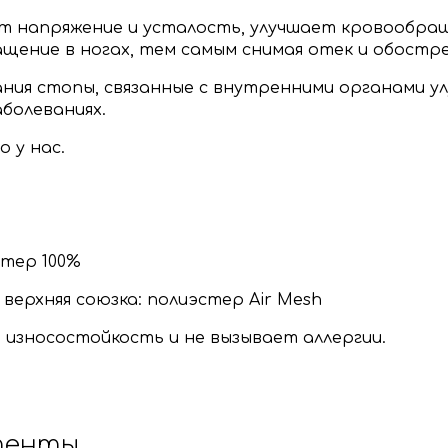
т напряжение и усталость, улучшает кровообра
щение в ногах, тем самым снимая отек и обостре
ния стопы, связанные с внутренними органами у
аболеваниях.
 у нас.
стер 100%
ерхняя союзка: полиэстер Air Mesh
износостойкость и не вызывает аллергии.
тенты