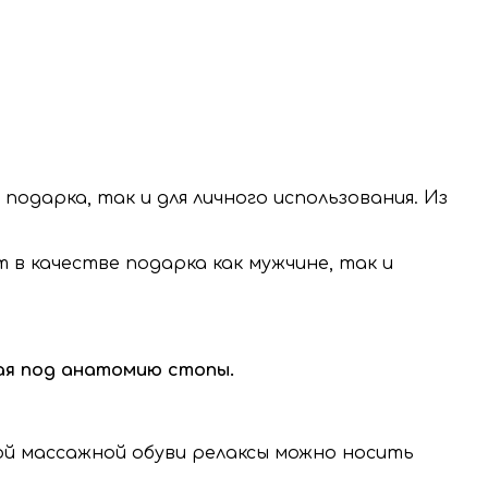
одарка, так и для личного использования. Из
в качестве подарка как мужчине, так и
мая под анатомию стопы.
ой массажной обуви релаксы можно носить