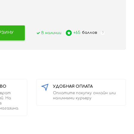
РЗИНУ
+65
баллов
В наличии
?
ТВО
УДОБНАЯ ОПЛАТА
зврат
Оплатите покупку онлайн или
ей. На
наличными курьеру
в
магазина.