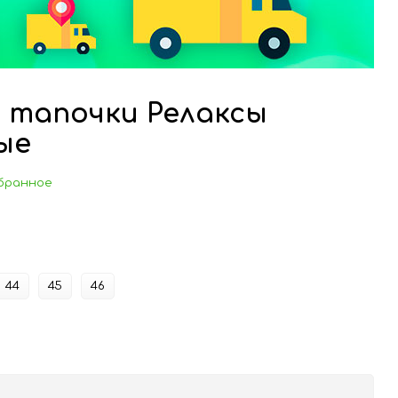
 тапочки Релаксы
ые
бранное
44
45
46