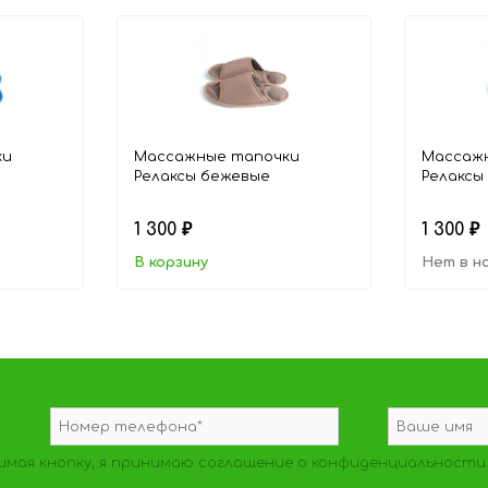
ки
Массажные тапочки
Массаж
Релаксы бежевые
Релаксы
1 300
1 300
₽
₽
В корзину
Нет в н
мая кнопку, я принимаю
соглашение о конфиденциальности