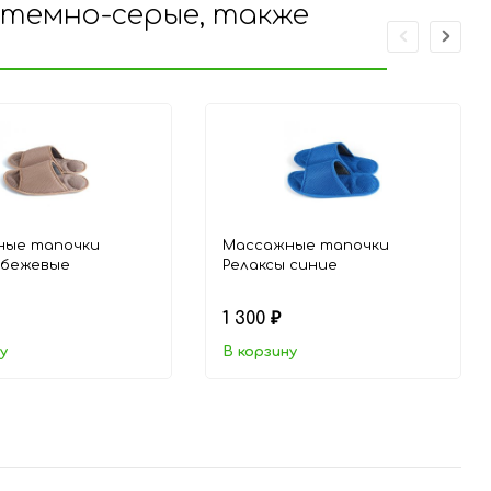
 темно-серые, также
ные тапочки
Массажные тапочки
 бежевые
Релаксы cиние
1 300
₽
у
В корзину