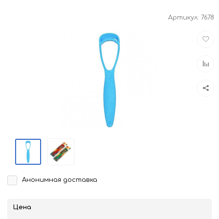
Артикул:
7678
Доба
в
избра
Доба
к
срав
Анонимная доставка
Цена