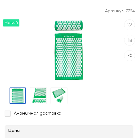
Артикул:
7724
Доба
Новый
в
избра
Доба
к
срав
Анонимная доставка
Цена