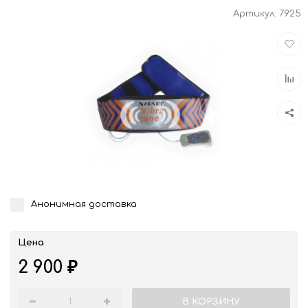
Артикул:
7925
Доба
в
избра
Доба
к
срав
Анонимная доставка
Цена
2 900
₽
В КОРЗИНУ