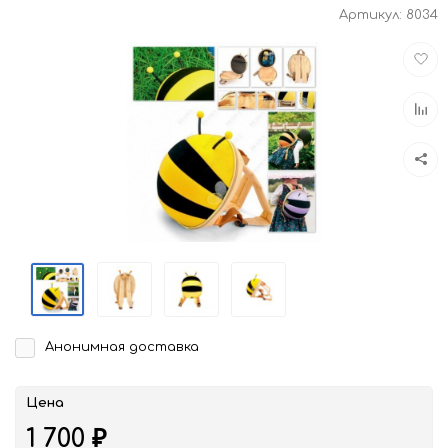
Артикул:
8034
Доба
в
избра
Доба
к
срав
Анонимная доставка
Цена
1 700
₽