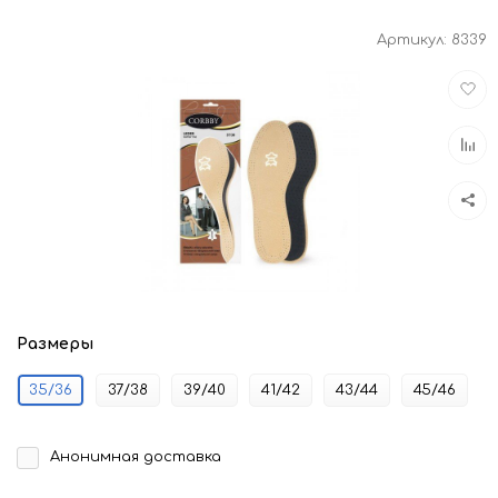
Артикул:
8339
Доба
в
избра
Доба
к
срав
Размеры
35/36
37/38
39/40
41/42
43/44
45/46
Анонимная доставка