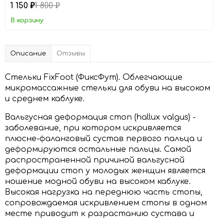
1 150
1 800
₽
₽
В корзину
Описание
Отзывы
Стельки FixFoot (ФиксФут). Облегчающие
микромассажные стельки для обуви на высоком
и среднем каблуке.
Вальгусная деформация стоп (hallux valgus) -
заболевание, при котором искривляется
плюсне-фаланговый сустав первого пальца и
деформируются остальные пальцы. Cамой
распространенной причиной вальгусной
деформации стоп у молодых женщин является
ношение модной обуви на высоком каблуке.
Высокая нагрузка на переднюю часть стопы,
сопровождаемая искривлением стопы в одном
месте приводит к разрастанию сустава и