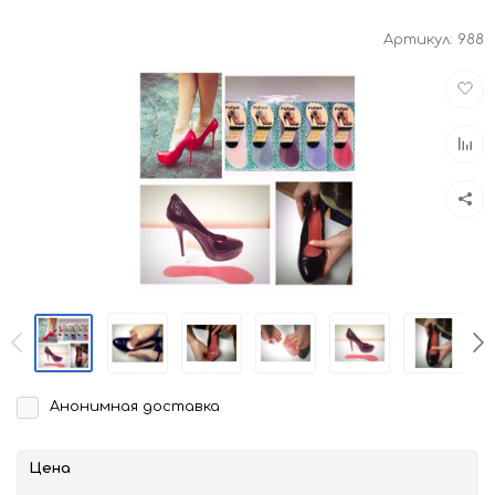
Артикул:
988
Доба
в
избра
Доба
к
срав
Анонимная доставка
Цена