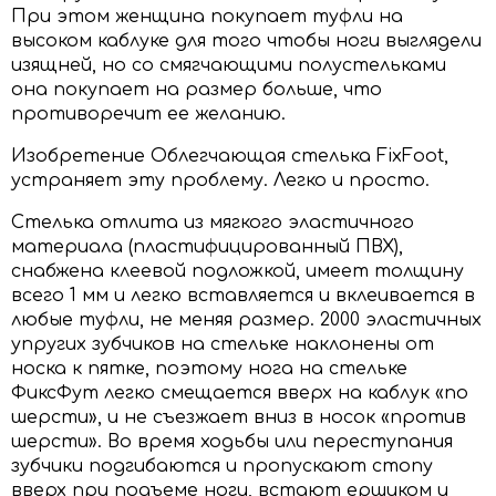
При этом женщина покупает туфли на
высоком каблуке для того чтобы ноги выглядели
изящней, но со смягчающими полустельками
она покупает на размер больше, что
противоречит ее желанию.
Изобретение Облегчающая стелька FixFoot,
устраняет эту проблему. Легко и просто.
Стелька отлита из мягкого эластичного
материала (пластифицированный ПВХ),
снабжена клеевой подложкой, имеет толщину
всего 1 мм и легко вставляется и вклеивается в
любые туфли, не меняя размер. 2000 эластичных
упругих зубчиков на стельке наклонены от
носка к пятке, поэтому нога на стельке
ФиксФут легко смещается вверх на каблук «по
шерсти», и не съезжает вниз в носок «против
шерсти». Во время ходьбы или переступания
зубчики подгибаются и пропускают стопу
вверх при подъеме ноги, встают ершиком и