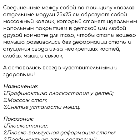
Соединенные между собой по принципу «пазла»
отдельные модули 25х25 см образуют собой
массажный коврик, который станет идеальным
напольным покрытием в детской или любой
другой комнате для того, чтобы стопы вашего
малыша развивались без деформации стопы и
опущения свода из-за неокрепших костей,
слабых мышц и связок,
А оставались всегда чувствительными и
здоровыми!
Назначение:
1.Профилактика плоскостопия у детей;
2
.
Массаж стоп;
3.Снятие усталости мышц.
Показания:
1.Плоскостопие;
2.Плоско-вальгусная деформация стопы;
3.Профилактика этих состояний.