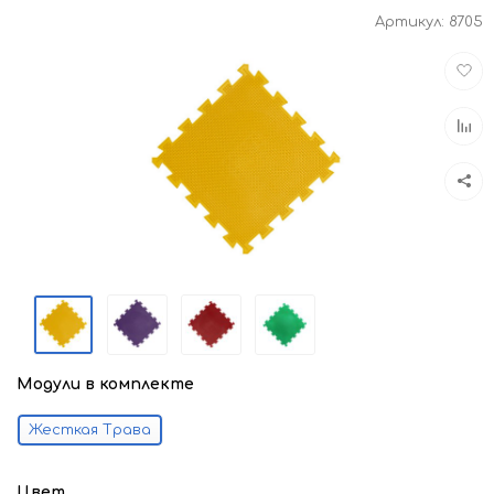
Артикул:
8705
Доба
в
избра
Доба
к
срав
Модули в комплекте
Жесткая Трава
Цвет