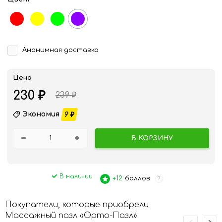
красный
желтый
зеленый
фиолетовый
Анонимная доставка
Цена
230
₽
239
₽
Экономия
9
₽
В КОРЗИНУ
В наличии
+12
баллов
?
Покупатели, которые приобрели
Массажный пазл «Орто-Пазл»