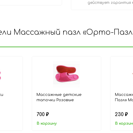
действует гарантия 
ли Массажный пазл «Орто-Пазл»
ки
Массажные детские
Массажн
тапочки Розовые
Пазл» М
700
230
₽
₽
В корзину
В корзин