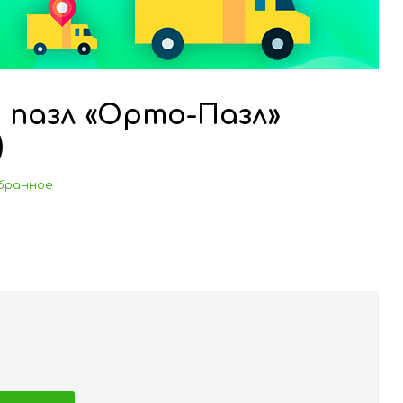
 пазл «Орто-Пазл»
)
бранное