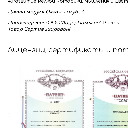
4.Развитие мелкой моторики, мышления и цвет
Цвета модуля Океан
:
Голубой;
Производство
:
ООО
"ЛидерПолимер"
, Россия.
Товар Сертифицирован!
Лицензии, сертификаты и па