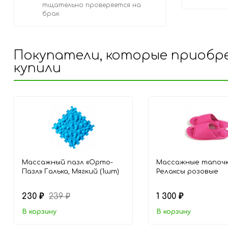
тщательно проверяется на
брак
Покупатели, которые приобре
купили
Массажный пазл «Орто-
Массажные тапоч
Пазл» Галька, Мягкий (1шт)
Релаксы розовые
230
239
1 300
₽
₽
₽
В корзину
В корзину