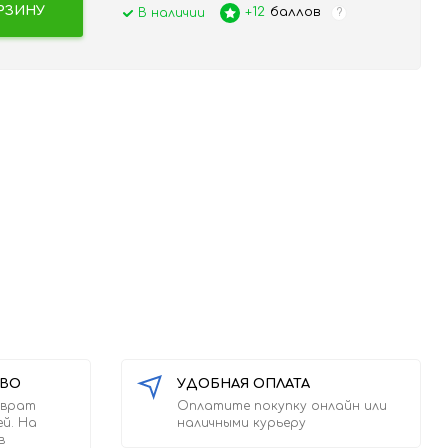
РЗИНУ
+12
баллов
В наличии
?
ТВО
УДОБНАЯ ОПЛАТА
зврат
Оплатите покупку онлайн или
ей. На
наличными курьеру
в