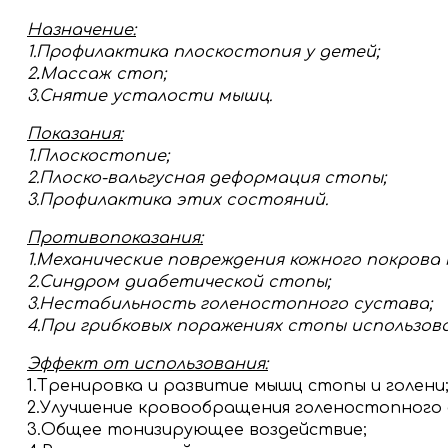
Назначение:
1.Профилактика плоскостопия у детей;
2
.
Массаж стоп;
3.Снятие усталости мышц.
Показания:
1.Плоскостопие;
2.Плоско-вальгусная деформация стопы;
3.Профилактика этих состояний.
Противопоказания:
1.Механические повреждения кожного покрова
2.Синдром диабетической стопы;
3.Нестабильность голеностопного сустава;
4.При грибковых поражениях стопы использов
Эффект от использования:
1.Тренировка и развитие мышц стопы и голени
2.Улучшение кровообращения голеностопного 
3.Общее тонизирующее воздействие;