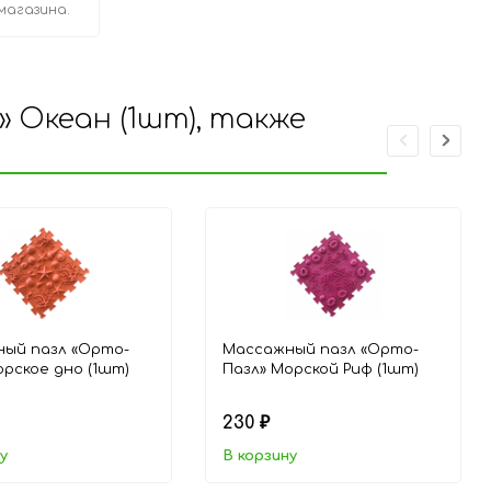
магазина.
 Океан (1шт), также
ый пазл «Орто-
Массажный пазл «Орто-
орское дно (1шт)
Пазл» Морской Риф (1шт)
230
₽
у
В корзину