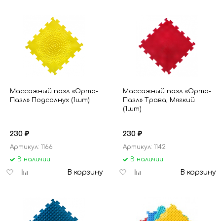
избранное
сравнению
избранное
сравнению
Массажный пазл «Орто-
Массажный пазл «Орто-
Пазл» Подсолнух (1шт)
Пазл» Трава, Мягкий
(1шт)
230
230
₽
₽
Артикул: 1166
Артикул: 1142
В наличии
В наличии
Добавить
Добавить
Добавить
Добавить
В корзину
В корзину
в
к
в
к
избранное
сравнению
избранное
сравнению