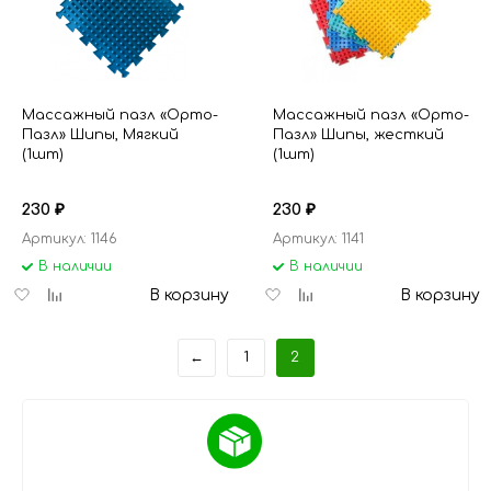
Массажный пазл «Орто-
Массажный пазл «Орто-
Пазл» Шипы, Мягкий
Пазл» Шипы, жесткий
(1шт)
(1шт)
230
230
₽
₽
Артикул: 1146
Артикул: 1141
В наличии
В наличии
Добавить
Добавить
Добавить
Добавить
В корзину
В корзину
в
к
в
к
избранное
сравнению
избранное
сравнению
←
1
2