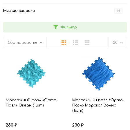
Мягкие коврики
14
Фильтр
Плитка
Подробно
Компактно
Сортировать
30
30
60
90
150
Массажный пазл «Орто-
Массажный пазл «Орто-
Пазл» Океан (1шт)
Пазл» Морская Волна
(1шт)
230
230
₽
₽