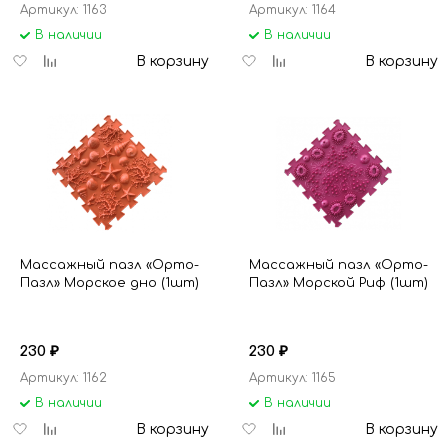
Артикул: 1163
Артикул: 1164
В наличии
В наличии
Добавить
Добавить
Добавить
Добавить
В корзину
В корзину
в
к
в
к
избранное
сравнению
избранное
сравнению
Массажный пазл «Орто-
Массажный пазл «Орто-
Пазл» Морское дно (1шт)
Пазл» Морской Риф (1шт)
230
230
₽
₽
Артикул: 1162
Артикул: 1165
В наличии
В наличии
Добавить
Добавить
Добавить
Добавить
В корзину
В корзину
в
к
в
к