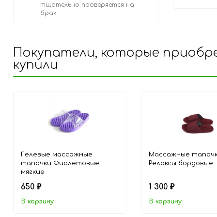
тщательно проверяется на
брак
Покупатели, которые приобре
купили
Гелевые массажные
Массажные тапоч
тапочки Фиолетовые
Релаксы бордовые
мягкие
650
1 300
₽
₽
В корзину
В корзину