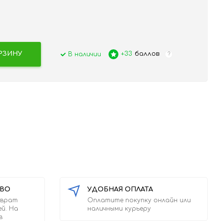
РЗИНУ
+33
баллов
В наличии
?
ТВО
УДОБНАЯ ОПЛАТА
зврат
Оплатите покупку онлайн или
ей. На
наличными курьеру
в