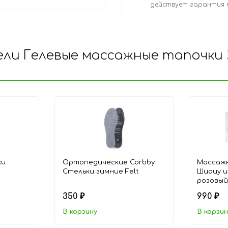
действует гарантия 
ли Гелевые массажные тапочки 
ки
Ортопедические Corbby
Массаж
Стельки зимние Felt
Шиацу и
розовый
350
990
₽
₽
В корзину
В корзин