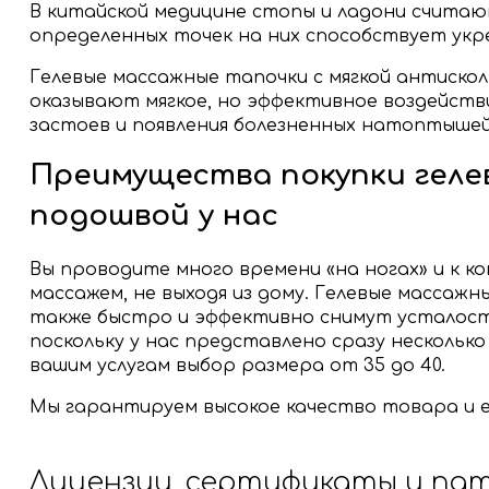
В китайской медицине стопы и ладони считаю
определенных точек на них способствует укре
Гелевые массажные тапочки с мягкой антискол
оказывают мягкое, но эффективное воздействи
застоев и появления болезненных натоптышей
Преимущества покупки геле
подошвой у нас
Вы проводите много времени «на ногах» и к к
массажем, не выходя из дому. Гелевые масса
также быстро и эффективно снимут усталост
поскольку у нас представлено сразу несколько
вашим услугам выбор размера от 35 до 40.
Мы гарантируем высокое качество товара и 
Лицензии, сертификаты и па