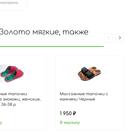
магазина.
Золото мягкие, также
ные тапочки
Массажные тапочки с
з экокожи, женские,
камнями Черные
 36-38 р
1 950
₽
у
В корзину