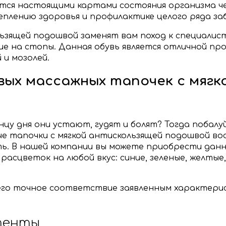
тся настоящими картами состояния организма че
плению здоровья и профилактике целого ряда за
ьзящей подошвой заменят вам поход к специалист
е на стопы. Данная обувь является отличной про
 и мозолей.
вых массажных тапочек с мягк
онцу дня они устают, гудят и болят? Тогда поба
жные тапочки с мягкой антискользящей подошвой 
ь. В нашей компании вы можете приобрести данн
 расцветок на любой вкус: синие, зеленые, желты
его точное соответствие заявленным характери
тенты