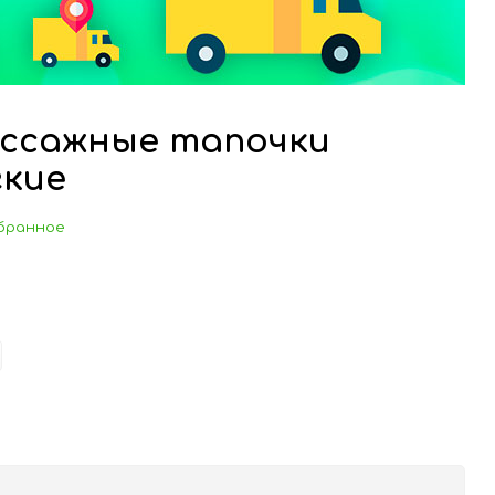
ассажные тапочки
гкие
бранное