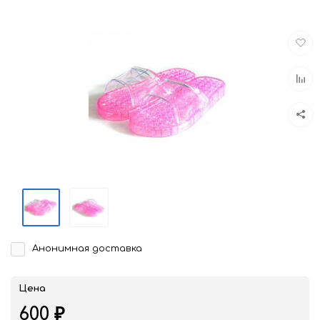
Доба
в
избра
Доба
к
срав
Анонимная доставка
Цена
600
₽