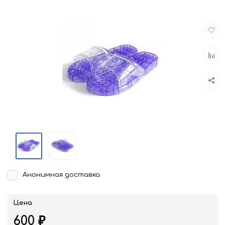
Доба
в
избра
Доба
к
срав
Анонимная доставка
Цена
600
₽